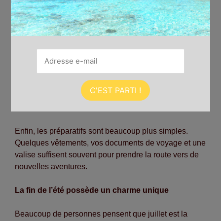
Tout d’abord, les offres évoluent régulièrement. Les
hôtels et les organisateurs de voyages proposent
souvent des réductions pour leurs dernières
disponibilités. Par conséquent, vous pouvez bénéficier
d’un excellent rapport qualité-prix.
Ensuite, cette formule offre une grande flexibilité. Vous
choisissez votre destination selon vos envies, votre
budget ou encore la météo. Vous n’êtes plus obligé
d’attendre plusieurs mois avant de partir.
Enfin, les préparatifs sont beaucoup plus simples.
Quelques vêtements, vos documents de voyage et une
valise suffisent souvent pour prendre la route vers de
nouvelles aventures.
La fin de l’été possède un charme unique
Beaucoup de personnes pensent que juillet est la