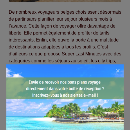
De nombreux voyageurs belges choisissent désormais
de partir sans planifier leur séjour plusieurs mois à
l’avance. Cette façon de voyager offre davantage de
liberté. Elle permet également de profiter de tarifs
intéressants. Enfin, elle ouvre la porte à une multitude
de destinations adaptées à tous les profils. C’est
d’ailleurs ce que propose Super Last Minutes avec des
catégories comme les séjours au soleil, les city trips,
les vacances à la mer, les voyages en solo, les séjours
×
en famille et les formules tout compris.
Pourquoi choisir des vacances last minute ?
Les vacances de dernière minute séduisent chaque
année davantage de voyageurs. Cette tendance n’est
pas le fruit du hasard.