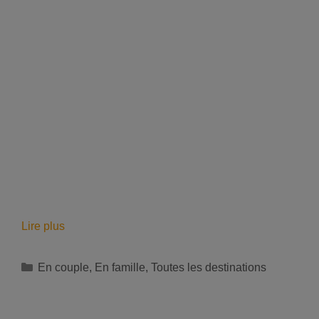
Vacances
Lire plus
gratuites
pour
Catégories
En couple
,
En famille
,
Toutes les destinations
la
2ème
personne