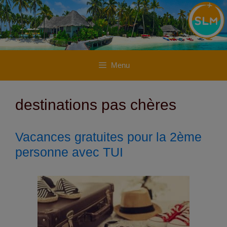
Aller
Aller
au
au
contenu
contenu
Menu
destinations pas chères
Vacances gratuites pour la 2ème
personne avec TUI