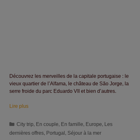
Découvrez les merveilles de la capitale portugaise : le
vieux quartier de l’Alfama, le château de São Jorge, la
serre froide du parc Eduardo VII et bien d’autres.
Réductions
Lire plus
sur
les
Catégories
City trip
,
En couple
,
En famille
,
Europe
,
Les
séjours
dernières offres
,
Portugal
,
Séjour à la mer
à