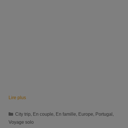
Les
Lire plus
8
activités
Catégories
City trip
,
En couple
,
En famille
,
Europe
,
Portugal
,
incontournables
Voyage solo
à