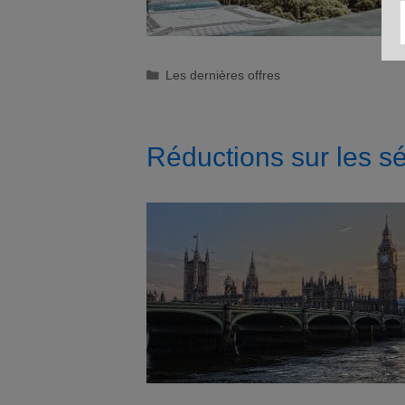
Catégories
Les dernières offres
Réductions sur les s