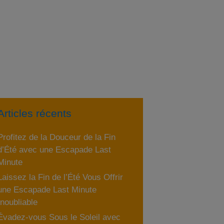
Articles récents
Profitez de la Douceur de la Fin
d’Été avec une Escapade Last
Minute
Laissez la Fin de l’Été Vous Offrir
une Escapade Last Minute
Inoubliable
Évadez-vous Sous le Soleil avec