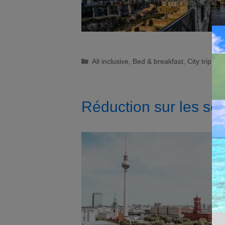
Catégories
All inclusive
,
Bed & breakfast
,
City trip
,
En
Réduction sur les séj