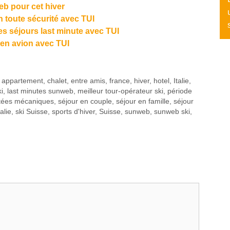
eb pour cet hiver
 toute sécurité avec TUI
es séjours last minute avec TUI
 en avion avec TUI
,
appartement
,
chalet
,
entre amis
,
france
,
hiver
,
hotel
,
Italie
,
i
,
last minutes sunweb
,
meilleur tour-opérateur ski
,
période
tées mécaniques
,
séjour en couple
,
séjour en famille
,
séjour
talie
,
ski Suisse
,
sports d'hiver
,
Suisse
,
sunweb
,
sunweb ski
,