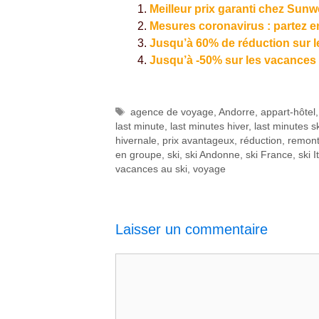
Meilleur prix garanti chez Sunw
Mesures coronavirus : partez en
Jusqu’à 60% de réduction sur l
Jusqu’à -50% sur les vacances
Étiquettes
agence de voyage
,
Andorre
,
appart-hôtel
last minute
,
last minutes hiver
,
last minutes sk
hivernale
,
prix avantageux
,
réduction
,
remon
en groupe
,
ski
,
ski Andonne
,
ski France
,
ski I
vacances au ski
,
voyage
Laisser un commentaire
Commentaire