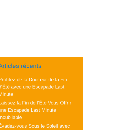
Articles récents
Profitez de la Douceur de la Fin
d’Été avec une Escapade Last
Minute
Laissez la Fin de l’Été Vous Offrir
une Escapade Last Minute
Inoubliable
Évadez-vous Sous le Soleil avec