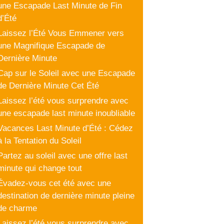
une Escapade Last Minute de Fin
d’Été
Laissez l’Été Vous Emmener vers
une Magnifique Escapade de
Dernière Minute
Cap sur le Soleil avec une Escapade
de Dernière Minute Cet Été
Laissez l’été vous surprendre avec
une escapade last minute inoubliable
Vacances Last Minute d’Été : Cédez
à la Tentation du Soleil
Partez au soleil avec une offre last
minute qui change tout
Évadez-vous cet été avec une
destination de dernière minute pleine
de charme
Laissez l’été vous surprendre avec