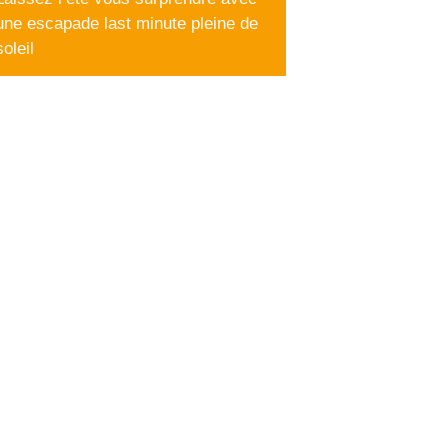
une escapade last minute pleine de
soleil