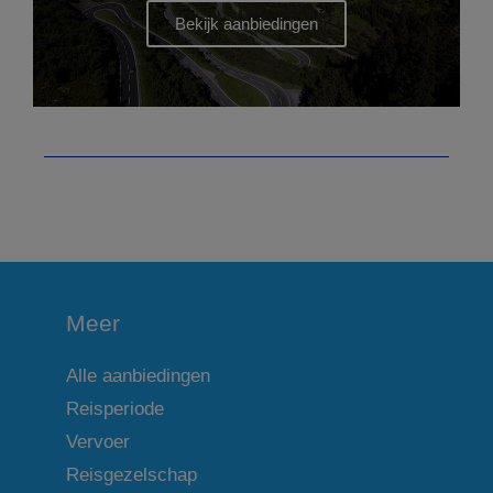
Meer
Alle aanbiedingen
Reisperiode
Vervoer
Reisgezelschap