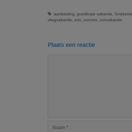
Bebsy
Tags
aanbieding
,
goedkope vakantie
,
Griekenl
vliegvakantie
,
zon
,
zonnen
,
zonvakantie
Plaats een reactie
Reactie
Naam