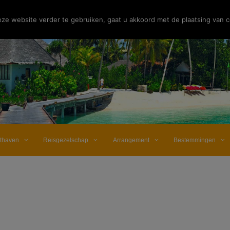
e website verder te gebruiken, gaat u akkoord met de plaatsing van c
hthaven
Reisgezelschap
Arrangement
Bestemmingen