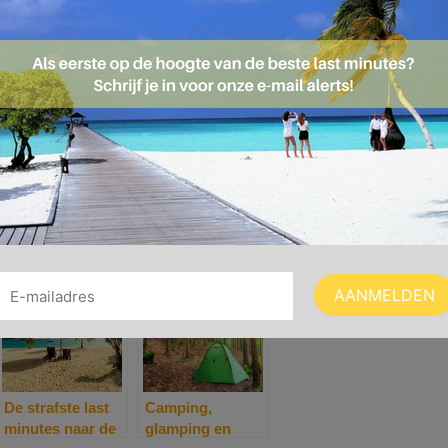
edingen, allemaal < € 300 per persoon!
die keuze laten we aan jou!
De strafste last
Camping,
minutes naar de
glamping en