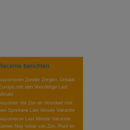
Recente berichten
Nazomeren Zonder Zorgen: Ontdek
Europa met een Voordelige Last
Minute
Nazomer Vol Zon en Voordeel met
een Spontane Last Minute Vakantie
Nazomerse Last Minute Vakantie:
Geniet Nog Volop van Zon, Rust en