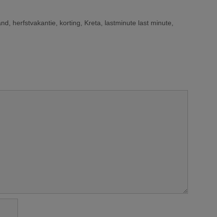
zon met Sunweb
vakantiepark last
minutes
and
,
herfstvakantie
,
korting
,
Kreta
,
lastminute last minute
,