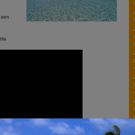
r een
eta.