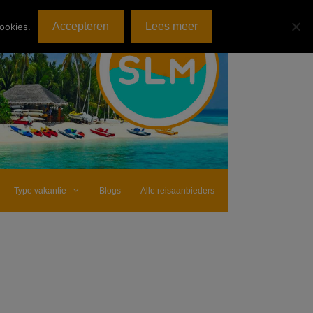
Accepteren
Lees meer
ookies.
Type vakantie
Blogs
Alle reisaanbieders