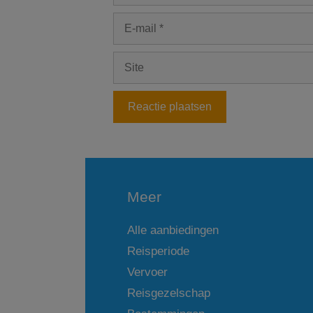
E-
mail
Site
Meer
Alle aanbiedingen
Reisperiode
Vervoer
Reisgezelschap