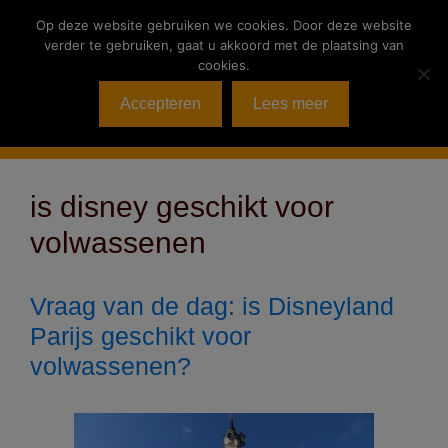
Ga
Op deze website gebruiken we cookies. Door deze website
naar
verder te gebruiken, gaat u akkoord met de plaatsing van
de
cookies.
inhoud
Accepteren
Lees meer
Menu
is disney geschikt voor
volwassenen
Vraag van de dag: is Disneyland
Parijs geschikt voor
volwassenen?