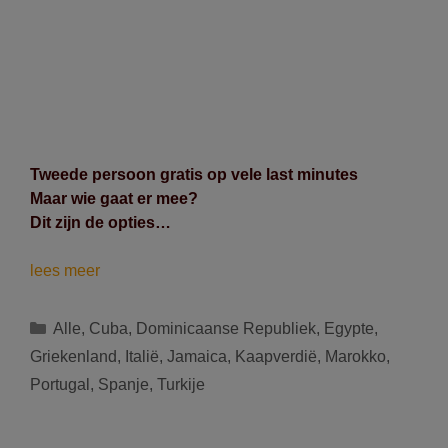
Tweede persoon gratis op vele last minutes
Maar wie gaat er mee?
Dit zijn de opties…
Tweede
lees meer
persoon
gratis.
Categorieën
Alle
,
Cuba
,
Dominicaanse Republiek
,
Egypte
,
Maar
Griekenland
,
Italië
,
Jamaica
,
Kaapverdië
,
Marokko
,
wie?
Portugal
,
Spanje
,
Turkije