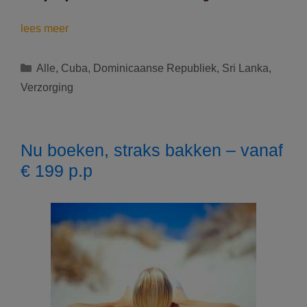
Boek
lees meer
nu
een
Categorieën
Alle
,
Cuba
,
Dominicaanse Republiek
,
Sri Lanka
,
exotische
Verzorging
vakantie
tegen
60%
korting
Nu boeken, straks bakken – vanaf
€ 199 p.p