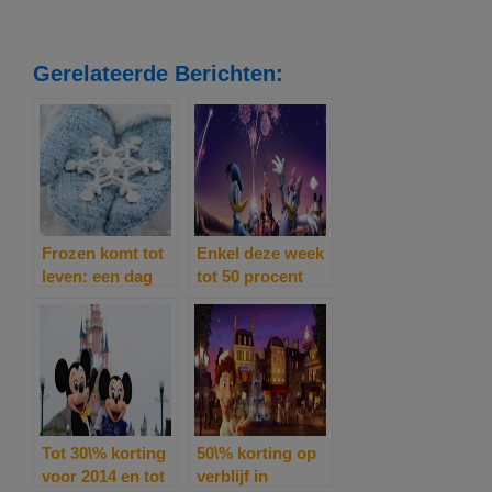
Gerelateerde Berichten:
Frozen komt tot
Enkel deze week
leven: een dag
tot 50 procent
vol avontuur en
korting bij
magie in
Disneyland Paris
Disneyland®
+ kinderen tot 12
Paris
jaar gratis!
Tot 30\% korting
50\% korting op
voor 2014 en tot
verblijf in