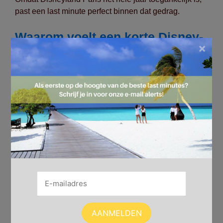
past een last minute perfect binnen dat gedrag.
Waarom voelt een korte Disney-
×
trip als een volledige vakantie?
Disneyland Paris combineert alles op één locatie.
Bezoekers hoeven niet te plannen of keuzes te maken,
want alles is aanwezig:
shows en entertainment
ontmoetingen met personages
World of Frozen als immersive ervaring
een volledig uitgewerkte thematische omgeving
Voor kinderen voelt het als pure magie. Voor ouders
als eenvoud en ontspanning. Daardoor vervangen
korte trips steeds vaker langere vakanties.