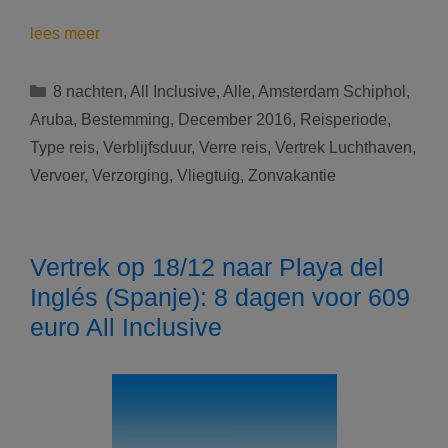
Vertrek
lees meer
op
05/12
Categorieën
8 nachten
,
All Inclusive
,
Alle
,
Amsterdam Schiphol
,
naar
Aruba
,
Bestemming
,
December 2016
,
Reisperiode
,
Palm
Type reis
,
Verblijfsduur
,
Verre reis
,
Vertrek Luchthaven
,
Beach
Vervoer
,
Verzorging
,
Vliegtuig
,
Zonvakantie
(Aruba):
9
dagen
voor
Vertrek op 18/12 naar Playa del
1199
Inglés (Spanje): 8 dagen voor 609
euro
All
euro All Inclusive
Inclusive