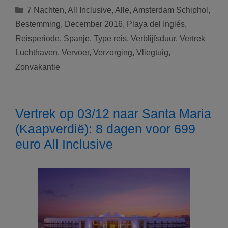
11/12
Categorieën
7 Nachten
,
All Inclusive
,
Alle
,
Amsterdam Schiphol
,
naar
Bestemming
,
December 2016
,
Playa del Inglés
,
Playa
Reisperiode
,
Spanje
,
Type reis
,
Verblijfsduur
,
Vertrek
del
Luchthaven
,
Vervoer
,
Verzorging
,
Vliegtuig
,
Inglés
(Spanje):
Zonvakantie
8
dagen
voor
Vertrek op 03/12 naar Santa Maria
589
(Kaapverdië): 8 dagen voor 699
euro
All
euro All Inclusive
Inclusive