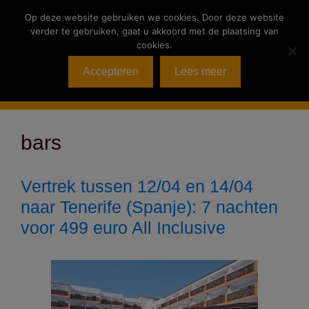
Ga
Op deze website gebruiken we cookies. Door deze website
naar
verder te gebruiken, gaat u akkoord met de plaatsing van
de
cookies.
inhoud
Accepteren
Lees meer
Menu
bars
Vertrek tussen 12/04 en 14/04
naar Tenerife (Spanje): 7 nachten
voor 499 euro All Inclusive