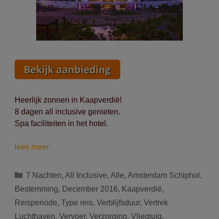
Heerlijk zonnen in Kaapverdië!
8 dagen all inclusive genieten.
Spa faciliteiten in het hotel.
Vertrek
lees meer
op
03/12
Categorieën
7 Nachten
,
All Inclusive
,
Alle
,
Amsterdam Schiphol
,
naar
Bestemming
,
December 2016
,
Kaapverdië
,
Santa
Reisperiode
,
Type reis
,
Verblijfsduur
,
Vertrek
Maria
Luchthaven
,
Vervoer
,
Verzorging
,
Vliegtuig
,
(Kaapverdië):