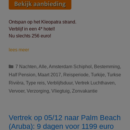
Ontspan op het Kleopatra strand.
Verblijf in een 4* hotel!
Nu slechts 256 euro!
Vertrek
lees meer
op
31/03/2017
Categorieën
7 Nachten
,
Alle
,
Amsterdam Schiphol
,
Bestemming
,
naar
Half Pension
,
Maart 2017
,
Reisperiode
,
Turkije
,
Turkse
Turkse
Rivièra
,
Type reis
,
Verblijfsduur
,
Vertrek Luchthaven
,
Rivièra
Vervoer
,
Verzorging
,
Vliegtuig
,
Zonvakantie
(Turkije):
8
dagen
voor
Vertrek op 05/12 naar Palm Beach
256
(Aruba): 9 dagen voor 1199 euro
euro