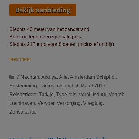
Slechts 40 meter van het zandstrand
Boek nu tegen een speciale prijs.
Slechts 217 euro voor 8 dagen (inclusief ontbijt)
Vertrek
lees meer
op
13/03/2017
Categorieën
7 Nachten
,
Alanya
,
Alle
,
Amsterdam Schiphol
,
naar
Bestemming
,
Logies met ontbijt
,
Maart 2017
,
Alanya
Reisperiode
,
Turkije
,
Type reis
,
Verblijfsduur
,
Vertrek
(Turkije):
Luchthaven
,
Vervoer
,
Verzorging
,
Vliegtuig
,
8
dagen
Zonvakantie
voor
217
euro