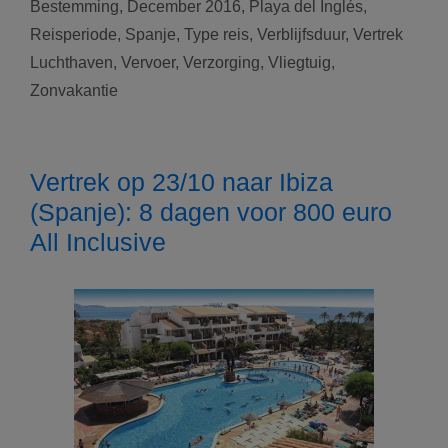
Bestemming
,
December 2016
,
Playa del Inglés
,
Playa
Reisperiode
,
Spanje
,
Type reis
,
Verblijfsduur
,
Vertrek
del
Luchthaven
,
Vervoer
,
Verzorging
,
Vliegtuig
,
Inglés
(Spanje):
Zonvakantie
8
dagen
voor
Vertrek op 23/10 naar Ibiza
609
(Spanje): 8 dagen voor 800 euro
euro
All
All Inclusive
Inclusive