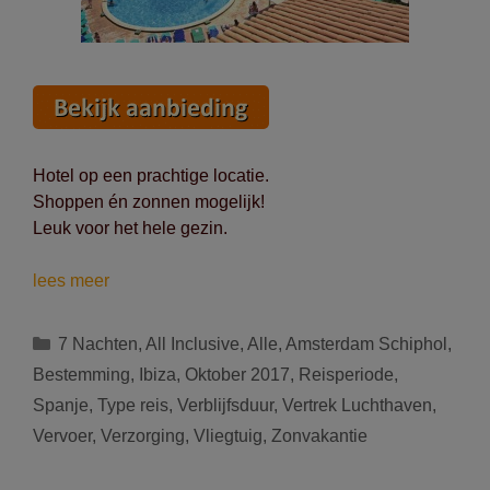
Hotel op een prachtige locatie.
Shoppen én zonnen mogelijk!
Leuk voor het hele gezin.
Vertrek
lees meer
op
23/10
Categorieën
7 Nachten
,
All Inclusive
,
Alle
,
Amsterdam Schiphol
,
naar
Bestemming
,
Ibiza
,
Oktober 2017
,
Reisperiode
,
Ibiza
Spanje
,
Type reis
,
Verblijfsduur
,
Vertrek Luchthaven
,
(Spanje):
Vervoer
,
Verzorging
,
Vliegtuig
,
Zonvakantie
8
dagen
voor