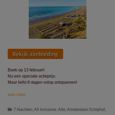
Boek op 13 februari!
Nu een speciale actieprijs.
Maar liefst 8 dagen volop ontspannen!
Vertrek
lees meer
op
18/12
Categorieën
7 Nachten
,
All Inclusive
,
Alle
,
Amsterdam Schiphol
,
naar