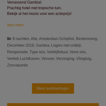
Verrassend Gambia!
Prachtig hotel met tropische tuin.
Bekijk al het moois voor een actieprijs!
Vertrek
lees meer
op
05/12
Categorieën
8 nachten
,
Alle
,
Amsterdam Schiphol
,
Bestemming
,
naar
December 2016
,
Gambia
,
Logies met ontbijt
,
Kololi
Reisperiode
,
Type reis
,
Verblijfsduur
,
Verre reis
,
(Gambia):
Vertrek Luchthaven
,
Vervoer
,
Verzorging
,
Vliegtuig
,
9
dagen
Zonvakantie
voor
533
euro
Logies
Meer aanbiedingen
met
ontbijt