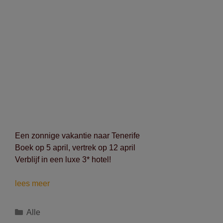
Een zonnige vakantie naar Tenerife
Boek op 5 april, vertrek op 12 april
Verblijf in een luxe 3* hotel!
Vertrek
lees meer
tussen
12/04
Categorieën
Alle
en