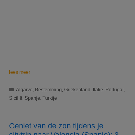
De
lees meer
5
mooiste
Categorieën
Algarve
,
Bestemming
,
Griekenland
,
Italië
,
Portugal
,
stranden
Sicilië
,
Spanje
,
Turkije
in
Europa
Geniet van de zon tijdens je
citytrip naar Valencia (Spanje): 3