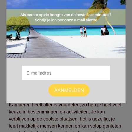
Hey natuurliefhebber, deze actie is speciaal voor jou!
Als outdoor fanaat is een
kampeervakantie
de ideale
manier om één te worden met de natuur. Vooral als je
op zoek bent naar een gezellige en rustgevende
vakantie waarvoor je niet te diep in je portemonnee
hoeft te graaien.
Kamperen heeft allerlei voordelen, zo heb je heel veel
keuze in bestemmingen en activiteiten. Je kan
verblijven op de coolste plaatsen, het is gezellig, je
leert makkelijk mensen kennen en kan volop genieten