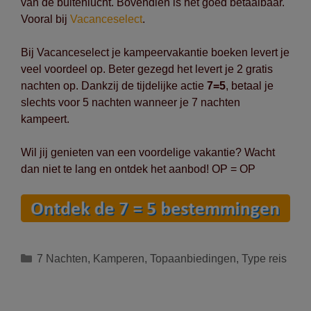
van de buitenlucht. Bovendien is het goed betaalbaar.
Vooral bij
Vacanceselect
.
Bij Vacanceselect je kampeervakantie boeken levert je
veel voordeel op. Beter gezegd het levert je 2 gratis
nachten op. Dankzij de tijdelijke actie
7=5
, betaal je
slechts voor 5 nachten wanneer je 7 nachten
kampeert.
Wil jij genieten van een voordelige vakantie? Wacht
dan niet te lang en ontdek het aanbod! OP = OP
Categorieën
7 Nachten
,
Kamperen
,
Topaanbiedingen
,
Type reis