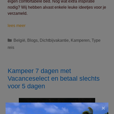
eigen comfortabele bed. Nog wat extra inspiratie
nodig? Wij hebben alvast enkele leuke ideetjes voor je
verzameld.
Er
lees meer
is
geen
Categorieën
België
,
Blogs
,
Dichtbijvakantie
,
Kamperen
,
Type
betere
reis
plek
om
op
reis
Kampeer 7 dagen met
te
Vacanceselect en betaal slechts
gaan
voor 5 dagen
dan
thuis
×