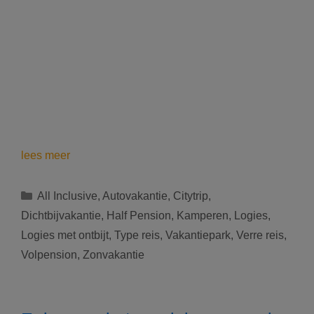
De
lees meer
beste
vakantie
Categorieën
All Inclusive
,
Autovakantie
,
Citytrip
,
ideeën
Dichtbijvakantie
,
Half Pension
,
Kamperen
,
Logies
,
voor
Logies met ontbijt
,
Type reis
,
Vakantiepark
,
Verre reis
,
deze
Volpension
,
Zonvakantie
zomer