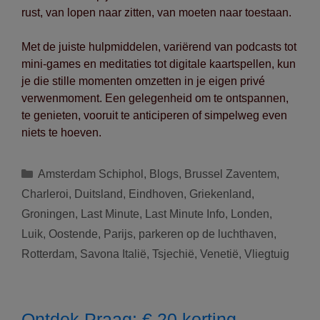
rust, van lopen naar zitten, van moeten naar toestaan.
Met de juiste hulpmiddelen, variërend van podcasts tot
mini-games en meditaties tot digitale kaartspellen, kun
je die stille momenten omzetten in je eigen privé
verwenmoment. Een gelegenheid om te ontspannen,
te genieten, vooruit te anticiperen of simpelweg even
niets te hoeven.
Categorieën
Amsterdam Schiphol
,
Blogs
,
Brussel Zaventem
,
Charleroi
,
Duitsland
,
Eindhoven
,
Griekenland
,
Groningen
,
Last Minute
,
Last Minute Info
,
Londen
,
Luik
,
Oostende
,
Parijs
,
parkeren op de luchthaven
,
Rotterdam
,
Savona Italië
,
Tsjechië
,
Venetië
,
Vliegtuig
Ontdek Praag: € 20 korting