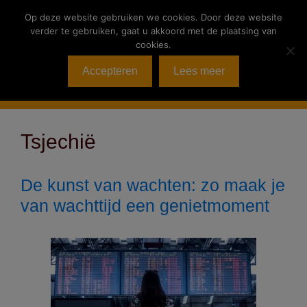
Ga
Op deze website gebruiken we cookies. Door deze website
naar
verder te gebruiken, gaat u akkoord met de plaatsing van
de
cookies.
inhoud
Accepteren
Lees meer
Menu
Tsjechië
De kunst van wachten: zo maak je
van wachttijd een genietmoment