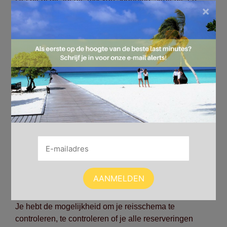
×
korte rondes. Je speelt een paar spellen, vult tien
minuten in en sluit de app… Je hebt het gevoel dat je
geest even iets anders heeft gedaan dan wachten.
Steeds meer reizigers integreren digitale kaartspellen
in hun dagelijkse reis routine: het is gemakkelijk, leuk
en helpt uitstekend tegen verveling.
Plan vooruit: maak wachttijd nuttig
Hoewel ontspanning prettig is, kan wachttijd ook
verrassend waardevol zijn. Het is vooral prettig om je
planning gestructureerd te houden tijdens een langere
reis. Die lobby van je hotel of die rustige hoek van een
luchthaven is de perfecte locatie om jouw reis kort te
bespreken.
Je hebt de mogelijkheid om je reisschema te
controleren, te controleren of je alle reserveringen