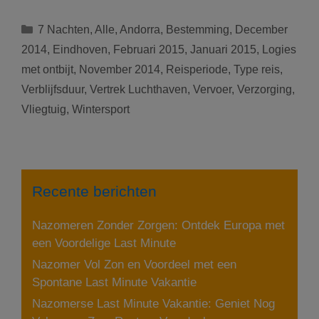
in
Andorra
Categorieën
7 Nachten
,
Alle
,
Andorra
,
Bestemming
,
December
tussen
2014
,
Eindhoven
,
Februari 2015
,
Januari 2015
,
Logies
november
met ontbijt
,
November 2014
,
Reisperiode
,
Type reis
,
en
Verblijfsduur
,
Vertrek Luchthaven
,
Vervoer
,
Verzorging
,
februari:
8
Vliegtuig
,
Wintersport
dagen
voor
429
euro
Recente berichten
Nazomeren Zonder Zorgen: Ontdek Europa met
een Voordelige Last Minute
Nazomer Vol Zon en Voordeel met een
Spontane Last Minute Vakantie
Nazomerse Last Minute Vakantie: Geniet Nog