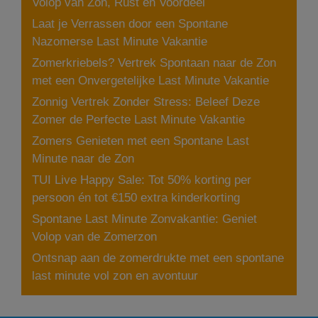
Volop van Zon, Rust en Voordeel
Laat je Verrassen door een Spontane
Nazomerse Last Minute Vakantie
Zomerkriebels? Vertrek Spontaan naar de Zon
met een Onvergetelijke Last Minute Vakantie
Zonnig Vertrek Zonder Stress: Beleef Deze
Zomer de Perfecte Last Minute Vakantie
Zomers Genieten met een Spontane Last
Minute naar de Zon
TUI Live Happy Sale: Tot 50% korting per
persoon én tot €150 extra kinderkorting
Spontane Last Minute Zonvakantie: Geniet
Volop van de Zomerzon
Ontsnap aan de zomerdrukte met een spontane
last minute vol zon en avontuur