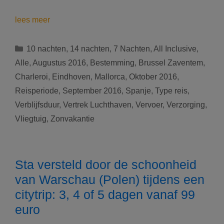
De
lees meer
zon
wacht
Categorieën
10 nachten
,
14 nachten
,
7 Nachten
,
All Inclusive
,
op
Alle
,
Augustus 2016
,
Bestemming
,
Brussel Zaventem
,
Mallorca
Charleroi
,
Eindhoven
,
Mallorca
,
Oktober 2016
,
(Spanje):
Reisperiode
,
September 2016
,
Spanje
,
Type reis
,
7,
10
Verblijfsduur
,
Vertrek Luchthaven
,
Vervoer
,
Verzorging
,
of
Vliegtuig
,
Zonvakantie
14
nachten
vanaf
Sta versteld door de schoonheid
429
euro
van Warschau (Polen) tijdens een
All
citytrip: 3, 4 of 5 dagen vanaf 99
Inclusive
euro