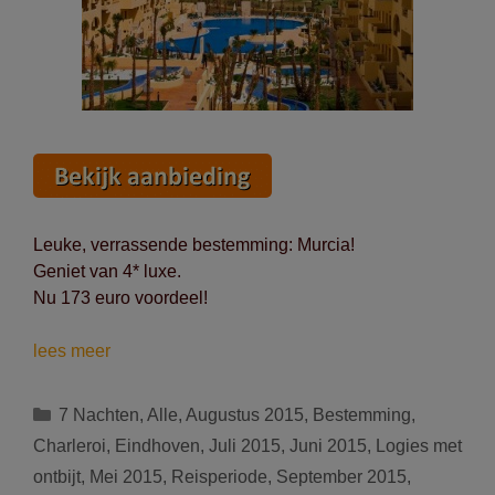
Leuke, verrassende bestemming: Murcia!
Geniet van 4* luxe.
Nu 173 euro voordeel!
Zon,
lees meer
zee
en
Categorieën
7 Nachten
,
Alle
,
Augustus 2015
,
Bestemming
,
strand
Charleroi
,
Eindhoven
,
Juli 2015
,
Juni 2015
,
Logies met
in
ontbijt
,
Mei 2015
,
Reisperiode
,
September 2015
,
de