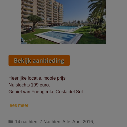
99
euro
Heerlijke locatie, mooie prijs!
Nu slechts 199 euro.
Geniet van Fuengirola, Costa del Sol.
Vlieg
lees meer
naar
de
Categorieën
14 nachten
,
7 Nachten
,
Alle
,
April 2016
,
Costa