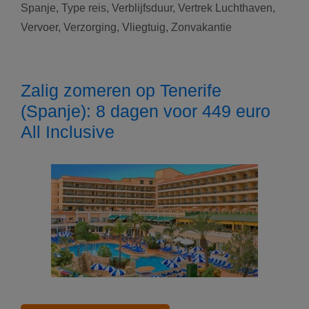
Spanje
,
Type reis
,
Verblijfsduur
,
Vertrek Luchthaven
,
stralende
Spaanse
Vervoer
,
Verzorging
,
Vliegtuig
,
Zonvakantie
regio
Murcia:
7
Zalig zomeren op Tenerife
nachten
(Spanje): 8 dagen voor 449 euro
voor
249
All Inclusive
euro
Logies
met
ontbijt