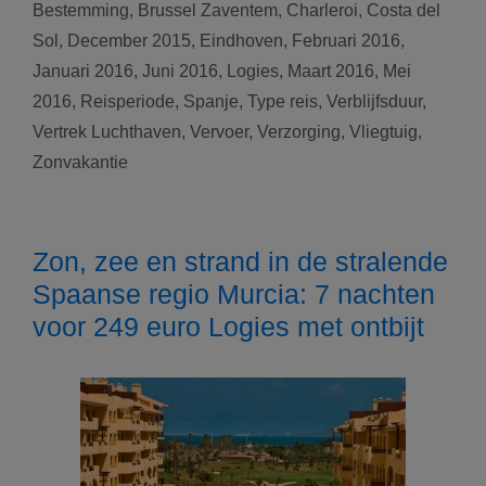
Bestemming
,
Brussel Zaventem
,
Charleroi
,
Costa del
del
Sol
,
December 2015
,
Eindhoven
,
Februari 2016
,
Sol
Januari 2016
,
Juni 2016
,
Logies
,
Maart 2016
,
Mei
voor
1,
2016
,
Reisperiode
,
Spanje
,
Type reis
,
Verblijfsduur
,
2,
Vertrek Luchthaven
,
Vervoer
,
Verzorging
,
Vliegtuig
,
3
Zonvakantie
of
4
ontspannende
weken
Zon, zee en strand in de stralende
in
Spaanse regio Murcia: 7 nachten
de
voor 249 euro Logies met ontbijt
zon
voor
199
euro
Logies