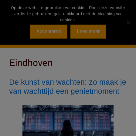
Ga
Op deze website gebruiken we cookies. Door deze website
naar
verder te gebruiken, gaat u akkoord met de plaatsing van
de
cookies.
inhoud
Accepteren
Lees meer
Menu
Eindhoven
De kunst van wachten: zo maak je
van wachttijd een genietmoment