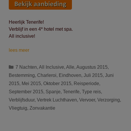
Heerlijk Tenerife!
Verblijf in een 4* hotel met spa.
All inclusive!
Zalig
lees meer
zomeren
op
Categorieën
7 Nachten
,
All Inclusive
,
Alle
,
Augustus 2015
,
Tenerife
Bestemming
,
Charleroi
,
Eindhoven
,
Juli 2015
,
Juni
(Spanje):
2015
,
Mei 2015
,
Oktober 2015
,
Reisperiode
,
8
September 2015
,
Spanje
,
Tenerife
,
Type reis
,
dagen
voor
Verblijfsduur
,
Vertrek Luchthaven
,
Vervoer
,
Verzorging
,
449
Vliegtuig
,
Zonvakantie
euro
All
Inclusive