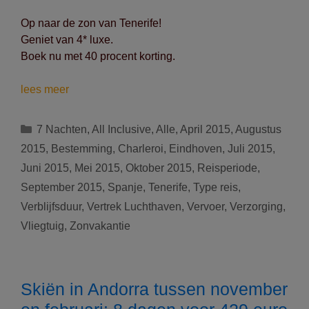
Op naar de zon van Tenerife!
Geniet van 4* luxe.
Boek nu met 40 procent korting.
Ontdek
lees meer
de
stralende
Categorieën
7 Nachten
,
All Inclusive
,
Alle
,
April 2015
,
Augustus
zon
2015
,
Bestemming
,
Charleroi
,
Eindhoven
,
Juli 2015
,
van
Juni 2015
,
Mei 2015
,
Oktober 2015
,
Reisperiode
,
Tenerife:
September 2015
,
Spanje
,
Tenerife
,
Type reis
,
8
dagen
Verblijfsduur
,
Vertrek Luchthaven
,
Vervoer
,
Verzorging
,
voor
Vliegtuig
,
Zonvakantie
439
euro
All
Skiën in Andorra tussen november
Inclusive