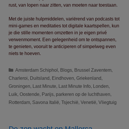
rust, van lopen naar zitten, van moeten naar toestaan.
Met de juiste hulpmiddelen, variërend van podcasts tot
mini-games en meditaties tot digitale kaartspellen, kun
je die stille momenten omzetten in je eigen privé
verwenmoment. Een gelegenheid om te ontspannen,
te genieten, vooruit te anticiperen of simpelweg even
niets te hoeven.
Categorieën
Amsterdam Schiphol
,
Blogs
,
Brussel Zaventem
,
Charleroi
,
Duitsland
,
Eindhoven
,
Griekenland
,
Groningen
,
Last Minute
,
Last Minute Info
,
Londen
,
Luik
,
Oostende
,
Parijs
,
parkeren op de luchthaven
,
Rotterdam
,
Savona Italië
,
Tsjechië
,
Venetië
,
Vliegtuig
De zon wacht op Mallorca