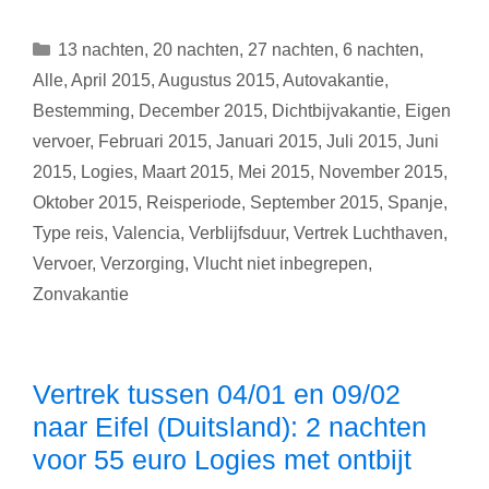
Spaanse
taal
Categorieën
13 nachten
,
20 nachten
,
27 nachten
,
6 nachten
,
leren
Alle
,
April 2015
,
Augustus 2015
,
Autovakantie
,
in
Bestemming
,
December 2015
,
Dichtbijvakantie
,
Eigen
Valencia
vervoer
,
Februari 2015
,
Januari 2015
,
Juli 2015
,
Juni
(Spanje):
1,
2015
,
Logies
,
Maart 2015
,
Mei 2015
,
November 2015
,
2,
Oktober 2015
,
Reisperiode
,
September 2015
,
Spanje
,
3
Type reis
,
Valencia
,
Verblijfsduur
,
Vertrek Luchthaven
,
of
Vervoer
,
Verzorging
,
Vlucht niet inbegrepen
,
4
Zonvakantie
weken
vanaf
99
euro
Vertrek tussen 04/01 en 09/02
naar Eifel (Duitsland): 2 nachten
voor 55 euro Logies met ontbijt