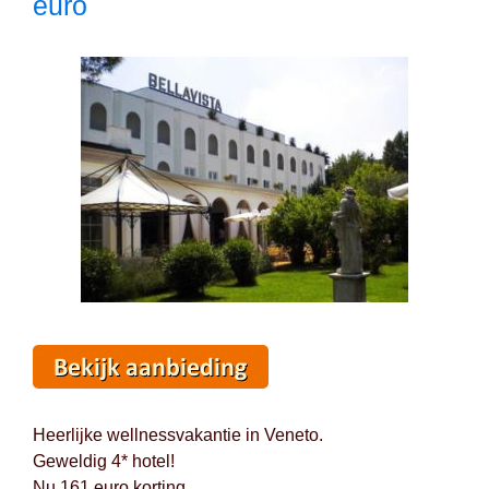
euro
Logies
met
ontbijt
Heerlijke wellnessvakantie in Veneto.
Geweldig 4* hotel!
Nu 161 euro korting.