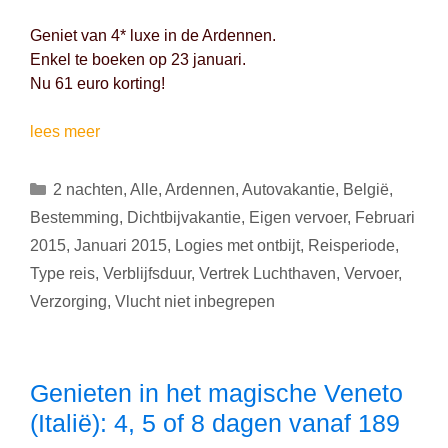
Geniet van 4* luxe in de Ardennen.
Enkel te boeken op 23 januari.
Nu 61 euro korting!
Dichtbij
lees meer
vakantie
tussen
Categorieën
2 nachten
,
Alle
,
Ardennen
,
Autovakantie
,
België
,
30/01
Bestemming
,
Dichtbijvakantie
,
Eigen vervoer
,
Februari
en
2015
,
Januari 2015
,
Logies met ontbijt
,
Reisperiode
,
08/02
Type reis
,
Verblijfsduur
,
Vertrek Luchthaven
,
Vervoer
,
naar
Ardennen
Verzorging
,
Vlucht niet inbegrepen
(België):
2
nachten
Genieten in het magische Veneto
voor
(Italië): 4, 5 of 8 dagen vanaf 189
61
euro