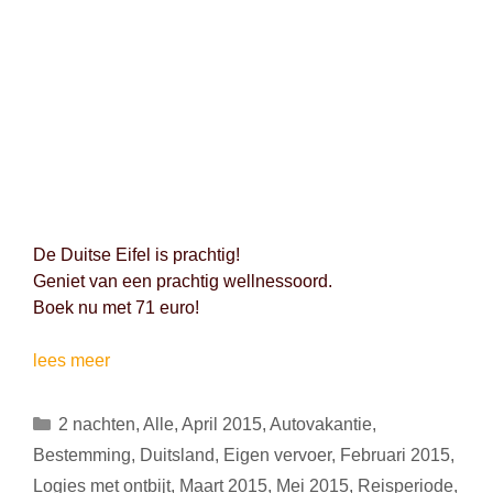
De Duitse Eifel is prachtig!
Geniet van een prachtig wellnessoord.
Boek nu met 71 euro!
Ontspannen
lees meer
in
de
Categorieën
2 nachten
,
Alle
,
April 2015
,
Autovakantie
,
Duitse
Bestemming
,
Duitsland
,
Eigen vervoer
,
Februari 2015
,
Eifel
Logies met ontbijt
,
Maart 2015
,
Mei 2015
,
Reisperiode
,
(Duitsland):