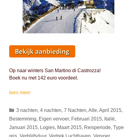
Op naar winters San Martino di Castrozza!
Boek nu met 142 euro voordeel.
Winterpret
lees meer
in
San
Categorieën
3 nachten
,
4 nachten
,
7 Nachten
,
Alle
,
April 2015
,
Martino
Bestemming
,
Eigen vervoer
,
Februari 2015
,
Italië
,
di
Januari 2015
,
Logies
,
Maart 2015
,
Reisperiode
,
Type
Castrozza
reis
,
Verblijfsduur
,
Vertrek Luchthaven
,
Vervoer
,
(Italië):