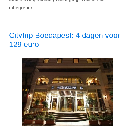
1
inbegrepen
nacht
voor
39.90
euro
Citytrip Boedapest: 4 dagen voor
129 euro