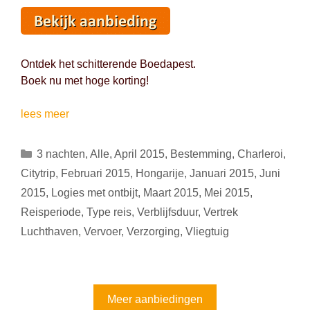
Ontdek het schitterende Boedapest.
Boek nu met hoge korting!
Citytrip
lees meer
Boedapest:
4
Categorieën
3 nachten
,
Alle
,
April 2015
,
Bestemming
,
Charleroi
,
dagen
Citytrip
,
Februari 2015
,
Hongarije
,
Januari 2015
,
Juni
voor
2015
,
Logies met ontbijt
,
Maart 2015
,
Mei 2015
,
129
Reisperiode
,
Type reis
,
Verblijfsduur
,
Vertrek
euro
Luchthaven
,
Vervoer
,
Verzorging
,
Vliegtuig
Meer aanbiedingen