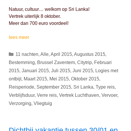
Natuur, cultuur… welkom op Sri Lanka!
Vertrek uiterlijk 8 oktober.
Meer dan 700 euro voordeel!
Rondreis
lees meer
door
Sri
Categorieën
11 nachten
,
Alle
,
April 2015
,
Augustus 2015
,
Lanka:
Bestemming
,
Brussel Zaventem
,
Citytrip
,
Februari
11
2015
,
Januari 2015
,
Juli 2015
,
Juni 2015
,
Logies met
nachten
ontbijt
,
Maart 2015
,
Mei 2015
,
Oktober 2015
,
vanaf
1049
Reisperiode
,
September 2015
,
Sri Lanka
,
Type reis
,
euro
Verblijfsduur
,
Verre reis
,
Vertrek Luchthaven
,
Vervoer
,
Logies
Verzorging
,
Vliegtuig
met
ontbijt
Dichtbij vakantie tussen 30/01 en