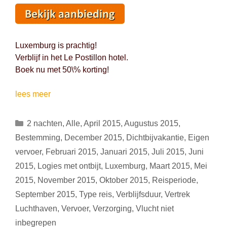
Luxemburg is prachtig!
Verblijf in het Le Postillon hotel.
Boek nu met 50\% korting!
Luxemburgse
lees meer
schoonheid
en
Categorieën
2 nachten
,
Alle
,
April 2015
,
Augustus 2015
,
rust
Bestemming
,
December 2015
,
Dichtbijvakantie
,
Eigen
aan
vervoer
,
Februari 2015
,
Januari 2015
,
Juli 2015
,
Juni
de
2015
,
Logies met ontbijt
,
Luxemburg
,
Maart 2015
,
Mei
Sûre:
3
2015
,
November 2015
,
Oktober 2015
,
Reisperiode
,
dagen
September 2015
,
Type reis
,
Verblijfsduur
,
Vertrek
voor
Luchthaven
,
Vervoer
,
Verzorging
,
Vlucht niet
79
inbegrepen