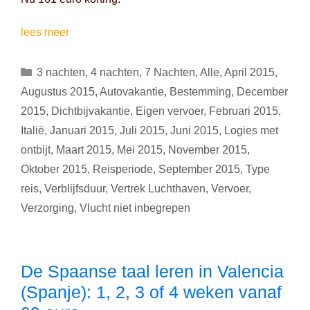
Genieten
lees meer
in
het
Categorieën
3 nachten
,
4 nachten
,
7 Nachten
,
Alle
,
April 2015
,
magische
Augustus 2015
,
Autovakantie
,
Bestemming
,
December
Veneto
2015
,
Dichtbijvakantie
,
Eigen vervoer
,
Februari 2015
,
(Italië):
Italië
,
Januari 2015
,
Juli 2015
,
Juni 2015
,
Logies met
4,
5
ontbijt
,
Maart 2015
,
Mei 2015
,
November 2015
,
of
Oktober 2015
,
Reisperiode
,
September 2015
,
Type
8
reis
,
Verblijfsduur
,
Vertrek Luchthaven
,
Vervoer
,
dagen
Verzorging
,
Vlucht niet inbegrepen
vanaf
189
euro
De Spaanse taal leren in Valencia
(Spanje): 1, 2, 3 of 4 weken vanaf