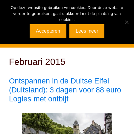
Ga
Op deze website gebruiken we cookies. Door deze website
naar
verder te gebruiken, gaat u akkoord met de plaatsing van
de
cookies.
inhoud
Accepteren
Lees meer
Menu
Februari 2015
Ontspannen in de Duitse Eifel
(Duitsland): 3 dagen voor 88 euro
Logies met ontbijt