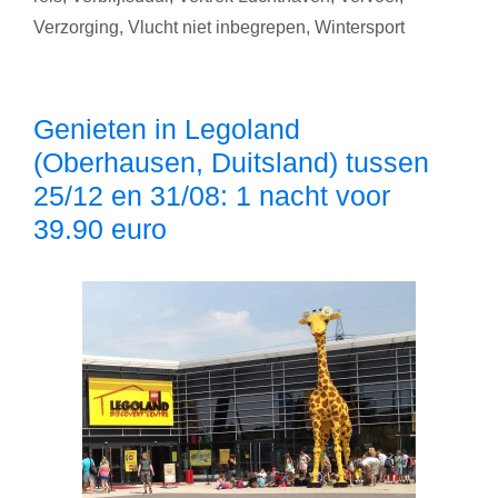
4,
Verzorging
,
Vlucht niet inbegrepen
,
Wintersport
5
of
8
Genieten in Legoland
dagen
(Oberhausen, Duitsland) tussen
vanaf
158
25/12 en 31/08: 1 nacht voor
euro
39.90 euro