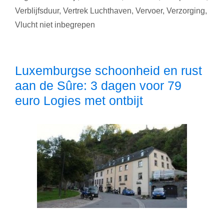
Verblijfsduur
,
Vertrek Luchthaven
,
Vervoer
,
Verzorging
,
3
dagen
Vlucht niet inbegrepen
voor
88
euro
Luxemburgse schoonheid en rust
Logies
aan de Sûre: 3 dagen voor 79
met
ontbijt
euro Logies met ontbijt