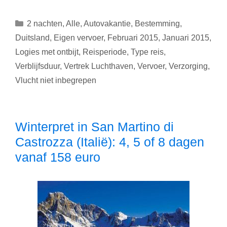
tussen
04/01
Categorieën
2 nachten
,
Alle
,
Autovakantie
,
Bestemming
,
en
Duitsland
,
Eigen vervoer
,
Februari 2015
,
Januari 2015
,
09/02
Logies met ontbijt
,
Reisperiode
,
Type reis
,
naar
Verblijfsduur
,
Vertrek Luchthaven
,
Vervoer
,
Verzorging
,
Eifel
(Duitsland):
Vlucht niet inbegrepen
2
nachten
voor
Winterpret in San Martino di
55
Castrozza (Italië): 4, 5 of 8 dagen
euro
Logies
vanaf 158 euro
met
ontbijt