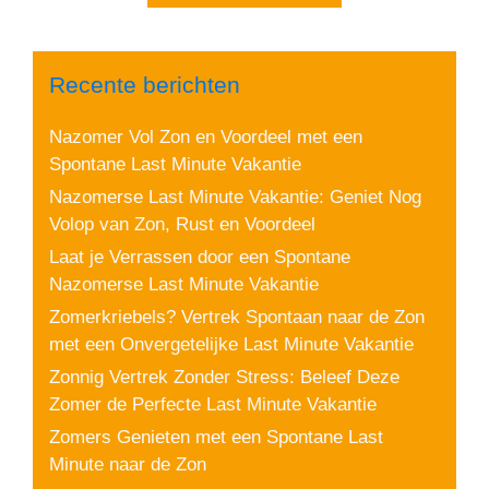
Recente berichten
Nazomer Vol Zon en Voordeel met een
Spontane Last Minute Vakantie
Nazomerse Last Minute Vakantie: Geniet Nog
Volop van Zon, Rust en Voordeel
Laat je Verrassen door een Spontane
Nazomerse Last Minute Vakantie
Zomerkriebels? Vertrek Spontaan naar de Zon
met een Onvergetelijke Last Minute Vakantie
Zonnig Vertrek Zonder Stress: Beleef Deze
Zomer de Perfecte Last Minute Vakantie
Zomers Genieten met een Spontane Last
Minute naar de Zon