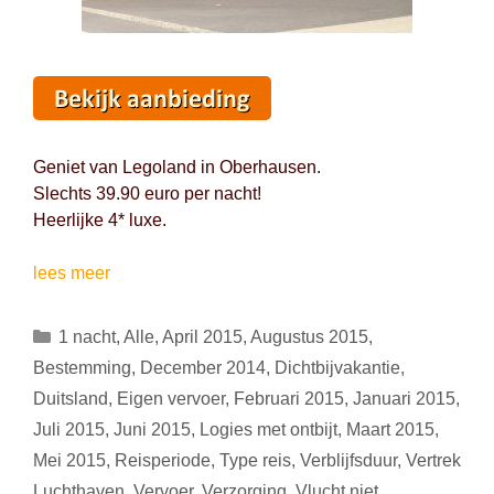
Geniet van Legoland in Oberhausen.
Slechts 39.90 euro per nacht!
Heerlijke 4* luxe.
Genieten
lees meer
in
Legoland
Categorieën
1 nacht
,
Alle
,
April 2015
,
Augustus 2015
,
(Oberhausen,
Bestemming
,
December 2014
,
Dichtbijvakantie
,
Duitsland)
Duitsland
,
Eigen vervoer
,
Februari 2015
,
Januari 2015
,
tussen
Juli 2015
,
Juni 2015
,
Logies met ontbijt
,
Maart 2015
,
25/12
en
Mei 2015
,
Reisperiode
,
Type reis
,
Verblijfsduur
,
Vertrek
31/08:
Luchthaven
,
Vervoer
,
Verzorging
,
Vlucht niet