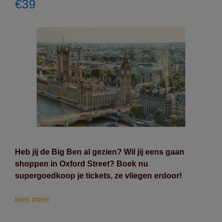
€39
Heb jij de Big Ben al gezien? Wil jij eens gaan
shoppen in Oxford Street? Boek nu
supergoedkoop je tickets, ze vliegen erdoor!
Londen
lees meer
met