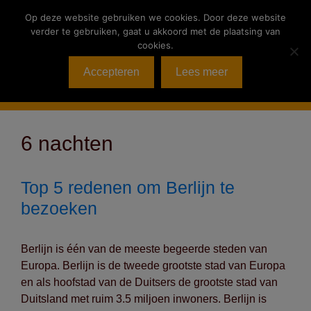
Ga
Op deze website gebruiken we cookies. Door deze website
naar
verder te gebruiken, gaat u akkoord met de plaatsing van
de
cookies.
inhoud
Accepteren
Lees meer
Menu
6 nachten
Top 5 redenen om Berlijn te
bezoeken
Berlijn is één van de meeste begeerde steden van
Europa. Berlijn is de tweede grootste stad van Europa
en als hoofstad van de Duitsers de grootste stad van
Duitsland met ruim 3.5 miljoen inwoners. Berlijn is