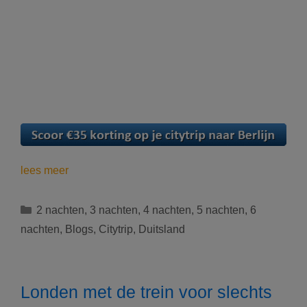
Top
lees meer
5
redenen
Categorieën
2 nachten
,
3 nachten
,
4 nachten
,
5 nachten
,
6
om
nachten
,
Blogs
,
Citytrip
,
Duitsland
Berlijn
te
bezoeken
Londen met de trein voor slechts