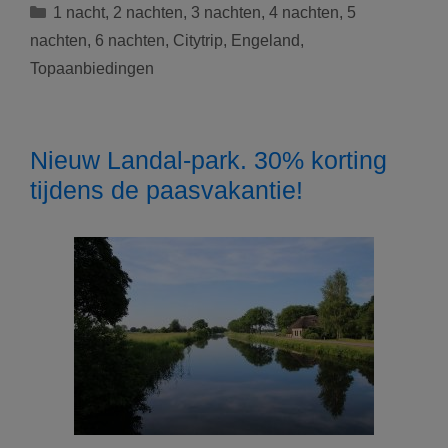
de
Categorieën
1 nacht
,
2 nachten
,
3 nachten
,
4 nachten
,
5
trein
nachten
,
6 nachten
,
Citytrip
,
Engeland
,
voor
Topaanbiedingen
slechts
€39
Nieuw Landal-park. 30% korting
tijdens de paasvakantie!