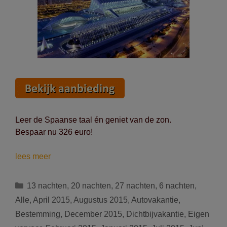
Leer de Spaanse taal én geniet van de zon.
Bespaar nu 326 euro!
De
lees meer
Spaanse
taal
Categorieën
13 nachten
,
20 nachten
,
27 nachten
,
6 nachten
,
leren
Alle
,
April 2015
,
Augustus 2015
,
Autovakantie
,
in
Bestemming
,
December 2015
,
Dichtbijvakantie
,
Eigen
Valencia