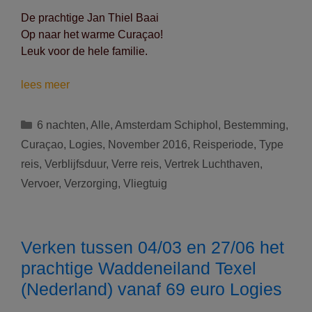
De prachtige Jan Thiel Baai
Op naar het warme Curaçao!
Leuk voor de hele familie.
Vertrek
lees meer
op
18/11
Categorieën
6 nachten
,
Alle
,
Amsterdam Schiphol
,
Bestemming
,
naar
Curaçao
,
Logies
,
November 2016
,
Reisperiode
,
Type
Jan
reis
,
Verblijfsduur
,
Verre reis
,
Vertrek Luchthaven
,
Thiel
Vervoer
,
Verzorging
,
Vliegtuig
Baai
(Curaçao):
8
nachten
Verken tussen 04/03 en 27/06 het
voor
prachtige Waddeneiland Texel
649
euro
(Nederland) vanaf 69 euro Logies
Logies