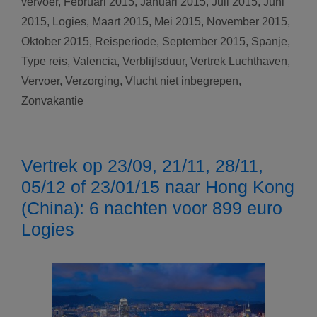
vervoer
,
Februari 2015
,
Januari 2015
,
Juli 2015
,
Juni
(Spanje):
1,
2015
,
Logies
,
Maart 2015
,
Mei 2015
,
November 2015
,
2,
Oktober 2015
,
Reisperiode
,
September 2015
,
Spanje
,
3
Type reis
,
Valencia
,
Verblijfsduur
,
Vertrek Luchthaven
,
of
Vervoer
,
Verzorging
,
Vlucht niet inbegrepen
,
4
Zonvakantie
weken
vanaf
99
euro
Vertrek op 23/09, 21/11, 28/11,
05/12 of 23/01/15 naar Hong Kong
(China): 6 nachten voor 899 euro
Logies