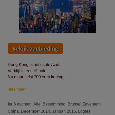
Hong Kong is het échte Azië!
Verblijf in een 4* hotel.
Nu maar liefst 700 euro korting.
Vertrek
lees meer
op
23/09,
Categorieën
6 nachten
,
Alle
,
Bestemming
,
Brussel Zaventem
,
21/11,
China
,
December 2014
,
Januari 2015
,
Logies
,
28/11,