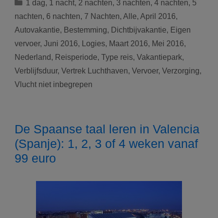
Categorieën
1 dag
,
1 nacht
,
2 nachten
,
3 nachten
,
4 nachten
,
5
en
nachten
,
6 nachten
,
7 Nachten
,
Alle
,
April 2016
,
27/06
Autovakantie
,
Bestemming
,
Dichtbijvakantie
,
Eigen
het
vervoer
,
Juni 2016
,
Logies
,
Maart 2016
,
Mei 2016
,
prachtige
Waddeneiland
Nederland
,
Reisperiode
,
Type reis
,
Vakantiepark
,
Texel
Verblijfsduur
,
Vertrek Luchthaven
,
Vervoer
,
Verzorging
,
(Nederland)
Vlucht niet inbegrepen
vanaf
69
euro
Logies
De Spaanse taal leren in Valencia
(Spanje): 1, 2, 3 of 4 weken vanaf
99 euro