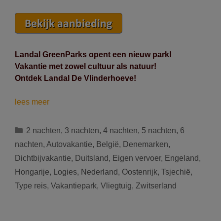
Landal GreenParks opent een nieuw park!
Vakantie met zowel cultuur als natuur!
Ontdek Landal De Vlinderhoeve!
Nieuw
lees meer
Landal-
park.
Categorieën
2 nachten
,
3 nachten
,
4 nachten
,
5 nachten
,
6
30%
nachten
,
Autovakantie
,
België
,
Denemarken
,
korting
Dichtbijvakantie
,
Duitsland
,
Eigen vervoer
,
Engeland
,
tijdens
Hongarije
,
Logies
,
Nederland
,
Oostenrijk
,
Tsjechië
,
de
paasvakantie!
Type reis
,
Vakantiepark
,
Vliegtuig
,
Zwitserland