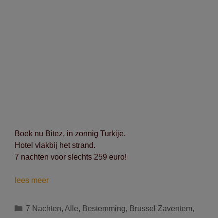
Boek nu Bitez, in zonnig Turkije.
Hotel vlakbij het strand.
7 nachten voor slechts 259 euro!
Vertrek
lees meer
op
18/10
Categorieën
7 Nachten
,
Alle
,
Bestemming
,
Brussel Zaventem
,
naar