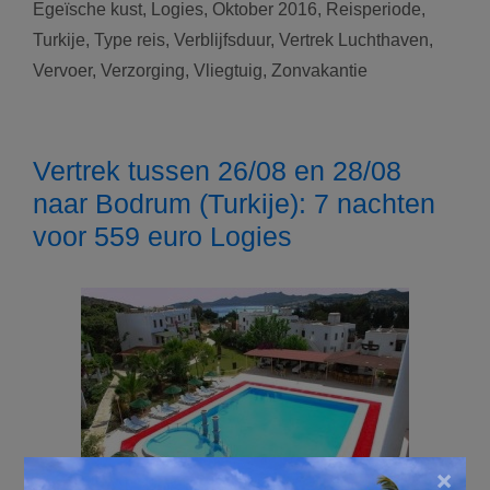
Egeïsche kust
,
Logies
,
Oktober 2016
,
Reisperiode
,
Bitez
Turkije
,
Type reis
,
Verblijfsduur
,
Vertrek Luchthaven
,
(Turkije):
Vervoer
,
Verzorging
,
Vliegtuig
,
Zonvakantie
7
nachten
voor
259
Vertrek tussen 26/08 en 28/08
euro
naar Bodrum (Turkije): 7 nachten
Logies
voor 559 euro Logies
×