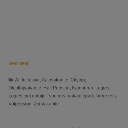
De
lees meer
beste
vakantie
Categorieën
All Inclusive
,
Autovakantie
,
Citytrip
,
ideeën
Dichtbijvakantie
,
Half Pension
,
Kamperen
,
Logies
,
voor
Logies met ontbijt
,
Type reis
,
Vakantiepark
,
Verre reis
,
deze
Volpension
,
Zonvakantie
zomer