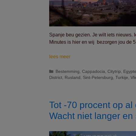
Spanje beu gezien. Je wilt iets nieuws. I
Minutes is hier en wij bezorgen jou de
5
lees meer
onverwachte
droombestemmingen
Categorieën
Bestemming
,
Cappadocia
,
Citytrip
,
Egypt
District
,
Rusland
,
Sint-Petersburg
,
Turkije
,
Vli
Tot -70 procent op al
Wacht niet langer en sc