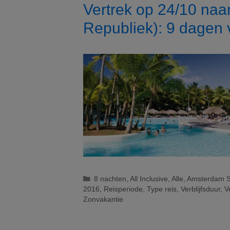
Vertrek op 24/10 na
Republiek): 9 dagen v
Categorieën
8 nachten
,
All Inclusive
,
Alle
,
Amsterdam S
2016
,
Reisperiode
,
Type reis
,
Verblijfsduur
,
V
Zonvakantie