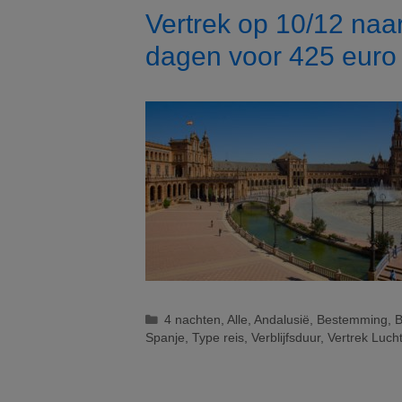
7
Vertrek op 10/12 naa
nachten
dagen voor 425 euro
vanaf
505
euro
Logies
Categorieën
4 nachten
,
Alle
,
Andalusië
,
Bestemming
,
B
Spanje
,
Type reis
,
Verblijfsduur
,
Vertrek Luch