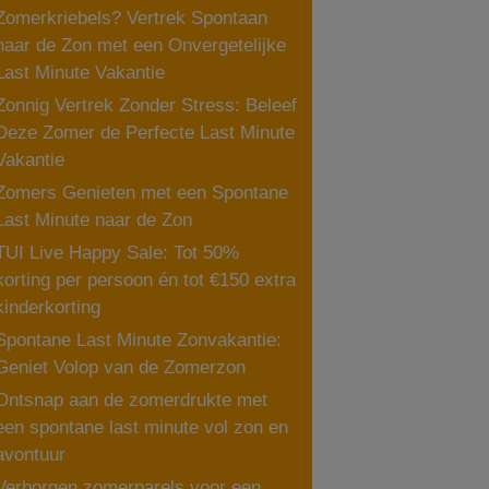
Zomerkriebels? Vertrek Spontaan
naar de Zon met een Onvergetelijke
Last Minute Vakantie
Zonnig Vertrek Zonder Stress: Beleef
Deze Zomer de Perfecte Last Minute
Vakantie
Zomers Genieten met een Spontane
Last Minute naar de Zon
TUI Live Happy Sale: Tot 50%
korting per persoon én tot €150 extra
kinderkorting
Spontane Last Minute Zonvakantie:
Geniet Volop van de Zomerzon
Ontsnap aan de zomerdrukte met
een spontane last minute vol zon en
avontuur
Verborgen zomerparels voor een