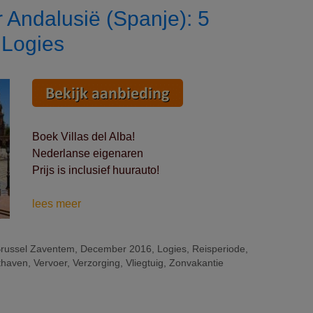
r Andalusië (Spanje): 5
 Logies
Boek Villas del Alba!
Nederlanse eigenaren
Prijs is inclusief huurauto!
Vertrek
lees meer
op
10/12
russel Zaventem
,
December 2016
,
Logies
,
Reisperiode
,
naar
thaven
,
Vervoer
,
Verzorging
,
Vliegtuig
,
Zonvakantie
Andalusië
(Spanje):
5