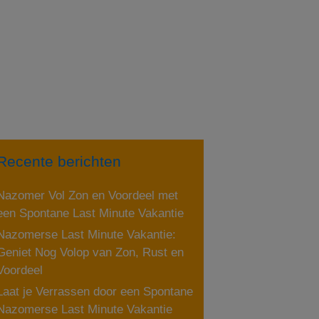
Recente berichten
Nazomer Vol Zon en Voordeel met
een Spontane Last Minute Vakantie
Nazomerse Last Minute Vakantie:
Geniet Nog Volop van Zon, Rust en
Voordeel
Laat je Verrassen door een Spontane
Nazomerse Last Minute Vakantie