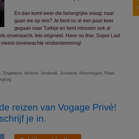
En dan komt weer die belangrijke vraag: naar
gaan we op reis? Je bent nu al een paar keer
gegaan naar Turkije en bent intussen ook al
ets onverwacht. Iets origineel.
Have no fear
, Super Last
 5 meest onverwachte reisbestemming!
e
,
Engeland
,
Ierland
,
Jordanië
,
Jordanie
,
Noorwegen
,
Peak
egtuig
 de reizen van Vogage Privé!
hrijf je in.