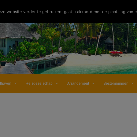
e website verder te gebruiken, gaat u akkoord met de plaatsing van c
hthaven
Reisgezelschap
Arrangement
Bestemmingen