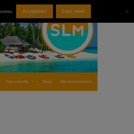
Accepteren
Lees meer
ookies.
Type vakantie
Blogs
Alle reisaanbieders