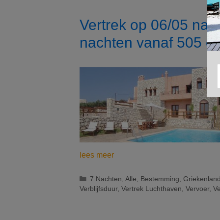
Vertrek op 06/05 naar
nachten vanaf 505 e
Vertrek
lees meer
op
06/05
Categorieën
7 Nachten
,
Alle
,
Bestemming
,
Griekenlan
Verblijfsduur
,
Vertrek Luchthaven
,
Vervoer
,
Ve
naar
Kreta
(Griekenland):