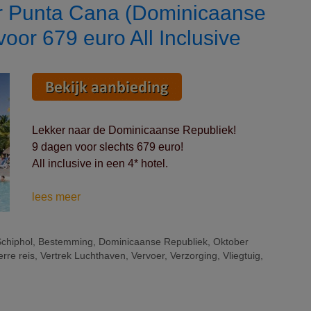
dagen
ar Punta Cana (Dominicaanse
voor
oor 679 euro All Inclusive
425
euro
Logies
Lekker naar de Dominicaanse Republiek!
9 dagen voor slechts 679 euro!
All inclusive in een 4* hotel.
Vertrek
lees meer
op
24/10
chiphol
,
Bestemming
,
Dominicaanse Republiek
,
Oktober
naar
erre reis
,
Vertrek Luchthaven
,
Vervoer
,
Verzorging
,
Vliegtuig
,
Punta
Cana
(Dominicaanse