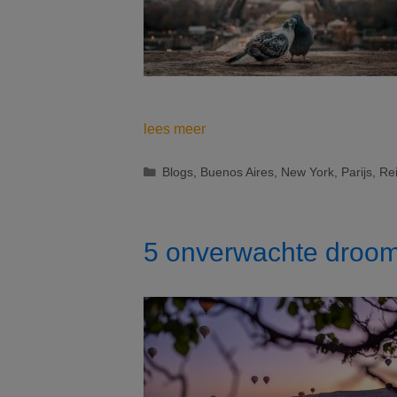
Met
lees meer
vlinders
in
Categorieën
Blogs
,
Buenos Aires
,
New York
,
Parijs
,
Re
de
buik
op
5 onverwachte droo
citytrip
deze
Valentijn