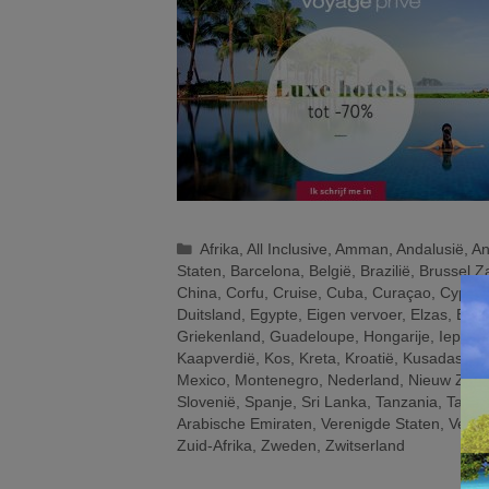
Categorieën
Afrika
,
All Inclusive
,
Amman
,
Andalusië
,
An
Staten
,
Barcelona
,
België
,
Brazilië
,
Brussel 
China
,
Corfu
,
Cruise
,
Cuba
,
Curaçao
,
Cyprus
Duitsland
,
Egypte
,
Eigen vervoer
,
Elzas
,
Enge
Griekenland
,
Guadeloupe
,
Hongarije
,
Ieper
,
Kaapverdië
,
Kos
,
Kreta
,
Kroatië
,
Kusadasi
,
L
Mexico
,
Montenegro
,
Nederland
,
Nieuw Zeel
Slovenië
,
Spanje
,
Sri Lanka
,
Tanzania
,
Tanza
Arabische Emiraten
,
Verenigde Staten
,
Vertr
Zuid-Afrika
,
Zweden
,
Zwitserland